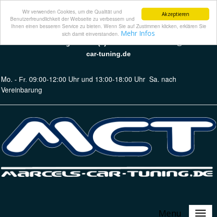
Wir verwenden Cookies, um die Qualität und
Akzeptieren
Benutzerfreundlichkeit der Webseite zu verbessern und
Ihnen einen besseren Service zu bieten. Wenn Sie auf Zustimmen klicken, erklären Sie
Mehr Infos
sich damit einverstanden.
Marcels Car Tuning · Tel 49 (0) 36 64 62 07 86 · info@marcels-
car-tuning.de
Mo.
00-12:00 Uhr und 13:00-18:00 Uhr
Sa. nach
- Fr. 09:
Vereinbarung
Menu