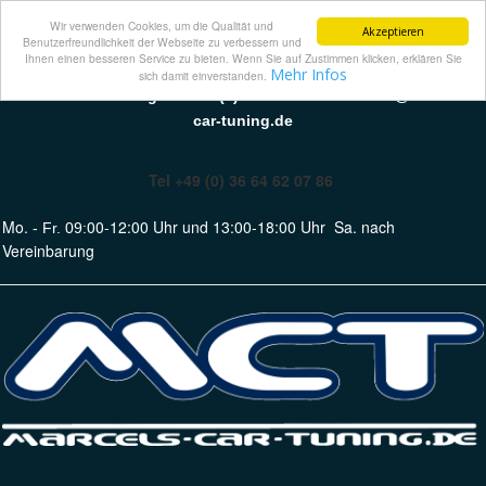
Wir verwenden Cookies, um die Qualität und
Akzeptieren
Benutzerfreundlichkeit der Webseite zu verbessern und
Ihnen einen besseren Service zu bieten. Wenn Sie auf Zustimmen klicken, erklären Sie
Mehr Infos
sich damit einverstanden.
Marcels Car Tuning · Tel 49 (0) 36 64 62 07 86 · info@marcels-
car-tuning.de
Tel +49 (0) 36 64 62 07 86
Mo.
00-12:00 Uhr und 13:00-18:00 Uhr
Sa. nach
- Fr. 09:
Vereinbarung