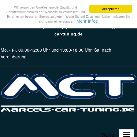
Wir verwenden Cookies, um die Qualität und
Akzeptieren
Benutzerfreundlichkeit der Webseite zu verbessern und
Ihnen einen besseren Service zu bieten. Wenn Sie auf Zustimmen klicken, erklären Sie
Mehr Infos
sich damit einverstanden.
Marcels Car Tuning · Tel 49 (0) 36 64 62 07 86 · info@marcels-
car-tuning.de
Mo.
00-12:00 Uhr und 13:00-18:00 Uhr
Sa. nach
- Fr. 09:
Vereinbarung
Menu