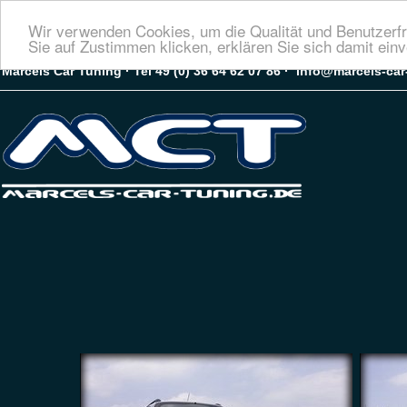
Wir verwenden Cookies, um die Qualität und Benutzerfr
Sie auf Zustimmen klicken, erklären Sie sich damit ein
Marcels Car Tuning · Tel 49 (0) 36 64 62 07 86 · info@marcels-ca