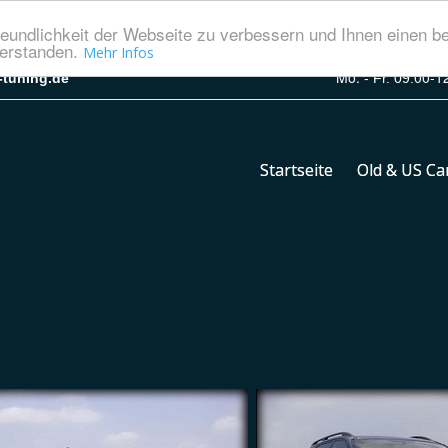
eundlichkeit der Webseite zu verbessern und Ihnen einen b
verstanden.
Mehr Infos
Mo.
00-1
r-tuning.de
- Fr. 09:
Startseite
Old & US Ca