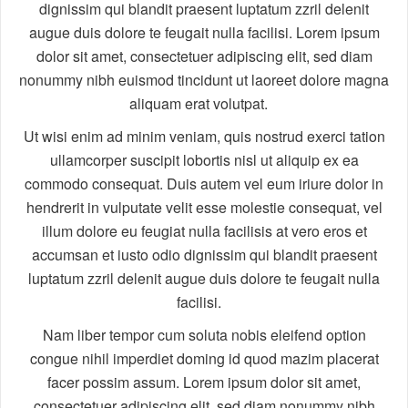
dignissim qui blandit praesent luptatum zzril delenit
augue duis dolore te feugait nulla facilisi. Lorem ipsum
dolor sit amet, consectetuer adipiscing elit, sed diam
nonummy nibh euismod tincidunt ut laoreet dolore magna
aliquam erat volutpat.
Ut wisi enim ad minim veniam, quis nostrud exerci tation
ullamcorper suscipit lobortis nisl ut aliquip ex ea
commodo consequat. Duis autem vel eum iriure dolor in
hendrerit in vulputate velit esse molestie consequat, vel
illum dolore eu feugiat nulla facilisis at vero eros et
accumsan et iusto odio dignissim qui blandit praesent
luptatum zzril delenit augue duis dolore te feugait nulla
facilisi.
Nam liber tempor cum soluta nobis eleifend option
congue nihil imperdiet doming id quod mazim placerat
facer possim assum. Lorem ipsum dolor sit amet,
consectetuer adipiscing elit, sed diam nonummy nibh