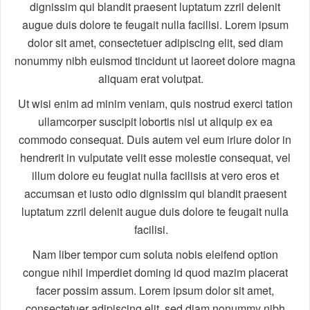
dignissim qui blandit praesent luptatum zzril delenit
augue duis dolore te feugait nulla facilisi. Lorem ipsum
dolor sit amet, consectetuer adipiscing elit, sed diam
nonummy nibh euismod tincidunt ut laoreet dolore magna
aliquam erat volutpat.
Ut wisi enim ad minim veniam, quis nostrud exerci tation
ullamcorper suscipit lobortis nisl ut aliquip ex ea
commodo consequat. Duis autem vel eum iriure dolor in
hendrerit in vulputate velit esse molestie consequat, vel
illum dolore eu feugiat nulla facilisis at vero eros et
accumsan et iusto odio dignissim qui blandit praesent
luptatum zzril delenit augue duis dolore te feugait nulla
facilisi.
Nam liber tempor cum soluta nobis eleifend option
congue nihil imperdiet doming id quod mazim placerat
facer possim assum. Lorem ipsum dolor sit amet,
consectetuer adipiscing elit, sed diam nonummy nibh